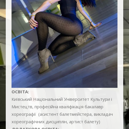
+38 (067) 103-32-55 вул. Поповича 8а
+38 (067) 103-32-18 пр. Корольова 10
ОСВІТА:
Київський Національний Університет Культури і
Мистецтв, професійна кваліфікація бакалавр
хореографії (асистент балетмейстера, викладач
хореографічних дисциплін, артист балету)
ДОДАТКОВА ОСВІТА: