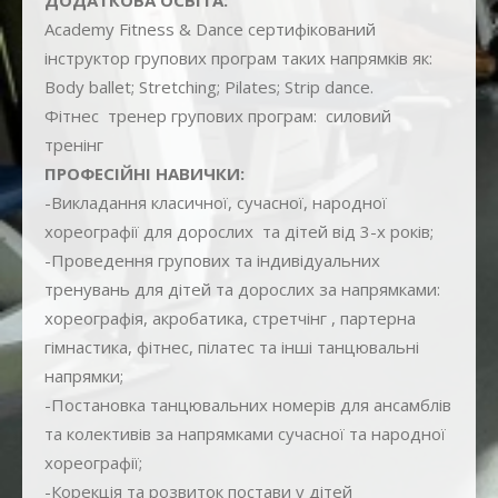
Academy Fitness & Dance сертифікований
інструктор групових програм таких напрямків як:
Body ballet; Stretching; Pilates; Strip dance.
Фітнес тренер групових програм: силовий
тренінг
ПРОФЕСІЙНІ НАВИЧКИ:
-Викладання класичної, сучасної, народної
хореографії для дорослих та дітей від 3-х років;
-Проведення групових та індивідуальних
тренувань для дітей та дорослих за напрямками:
хореографія, акробатика, стретчінг , партерна
гімнастика, фітнес, пілатес та інші танцювальні
напрямки;
-Постановка танцювальних номерів для ансамблів
та колективів за напрямками сучасної та народної
хореографії;
-Корекція та розвиток постави у дітей