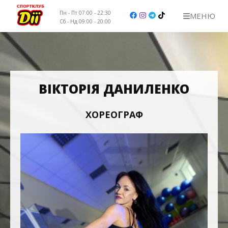
Пн - Пт 07:00 - 22:30
МЕНЮ
Сб - Нд 09:00 - 20:00
НАШІ КЛУБИ
ЦІНИ
ВІКТОРІЯ ДАНИЛЕНКО
ТРЕНЕРИ
ХОРЕОГРАФ
РОЗКЛАД
КОНТАКТИ
ВАКАНСІЇ
+38 (067) 103-32-01 вул. Ірпінська, 76
+38 (067) 103-32-23 бул. Руденка 14
+38 (067) 103-32-32 вул. Поповича 13