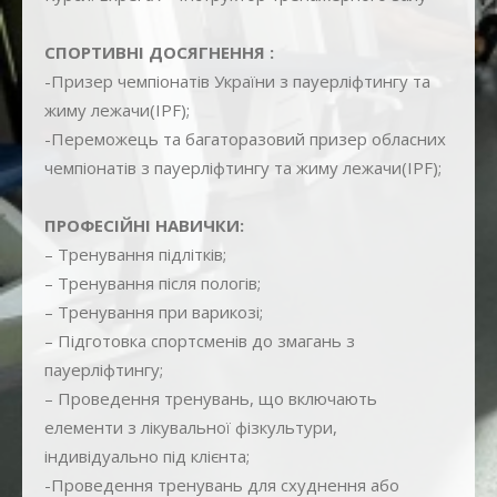
СПОРТИВНІ ДОСЯГНЕННЯ :
-Призер чемпіонатів України з пауерліфтингу та
жиму лежачи(IPF);
-Переможець та багаторазовий призер обласних
чемпіонатів з пауерліфтингу та жиму лежачи(IPF);
ПРОФЕСІЙНІ НАВИЧКИ:
– Тренування підлітків;
– Тренування після пологів;
– Тренування при варикозі;
– Підготовка спортсменів до змагань з
пауерліфтингу;
– Проведення тренувань, що включають
елементи з лікувальної фізкультури,
індивідуально під клієнта;
-Проведення тренувань для схуднення або