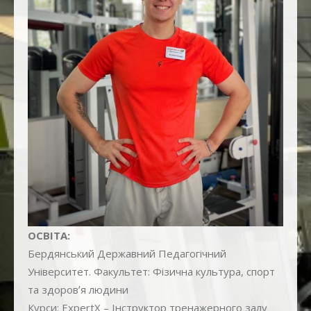
+38 (067) 103-32-55 вул. Поповича 8а
+38 (067) 103-32-18 пр. Корольова 10
ОСВІТА:
Бердянський Державний Педагогічний
Університет. Факультет: Фізична культура, спорт
та здоровʼя людини
Курси: ExpertX – Інструктор тренажерного залу