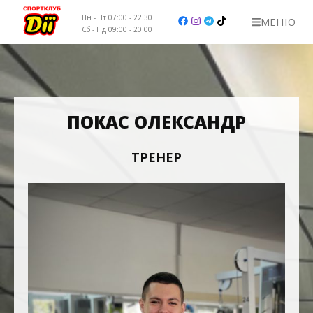
Пн - Пт 07:00 - 22:30
МЕНЮ
Сб - Нд 09:00 - 20:00
НАШІ КЛУБИ
ЦІНИ
ПОКАС ОЛЕКСАНДР
ТРЕНЕРИ
ТРЕНЕР
РОЗКЛАД
КОНТАКТИ
ВАКАНСІЇ
+38 (067) 103-32-01 вул. Ірпінська, 76
+38 (067) 103-32-23 бул. Руденка 14
+38 (067) 103-32-32 вул. Поповича 13