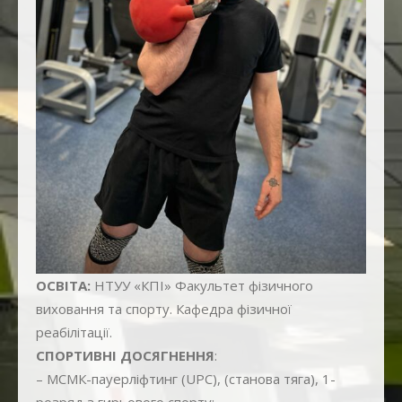
+38 (067) 103-32-55 вул. Поповича 8а
+38 (067) 103-32-18 пр. Корольова 10
ОСВІТА:
НТУУ «КПІ» Факультет фізичного
виховання та спорту. Кафедра фізичної
реабілітації.
СПОРТИВНІ ДОСЯГНЕННЯ
:
– МСМК-пауерліфтинг (UPC), (станова тяга), 1-
розряд з гирьового спорту;