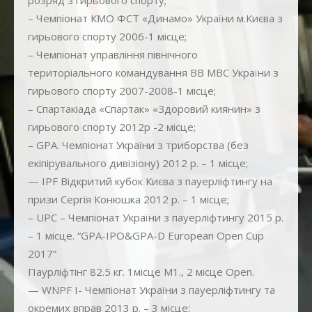
– Чемпіонат КМО ФСТ «Динамо» України м.Києва з
гирьового спорту 2006-1 місце;
– Чемпіонат управління північного
територіального командування ВВ МВС України з
гирьового спорту 2007-2008-1 місце;
– Спартакіада «Спартак» «Здоровий киянин» з
гирьового спорту 2012р -2 місце;
– GPA. Чемпіонат України з триборства (без
екіпірувального дивізіону) 2012 р. – 1 місце;
— IPF Відкритий кубок Києва з пауерліфтингу на
призи Сергія Конюшка 2012 р. – 1 місце;
– UPC – Чемпіонат України з пауерліфтингу 2015 р.
– 1 місце. “GPA-IPO&GPA-D European Open Cup
2017”
Паурліфтінг 82.5 кг. 1місце М1., 2 місце Оpen.
— WNPF I- Чемпіонат України з пауерліфтингу та
окремих вправ 2013 р. – 3 місце;