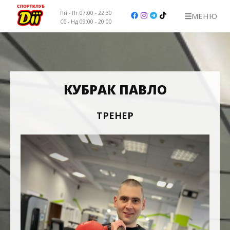
Пн - Пт 07:00 - 22:30
МЕНЮ
Сб - Нд 09:00 - 20:00
НАШІ КЛУБИ
ЦІНИ
КУБРАК ПАВЛО
ТРЕНЕРИ
ТРЕНЕР
РОЗКЛАД
КОНТАКТИ
ВАКАНСІЇ
+38 (067) 103-32-01 вул. Ірпінська, 76
+38 (067) 103-32-23 бул. Руденка 14
+38 (067) 103-32-32 вул. Поповича 13