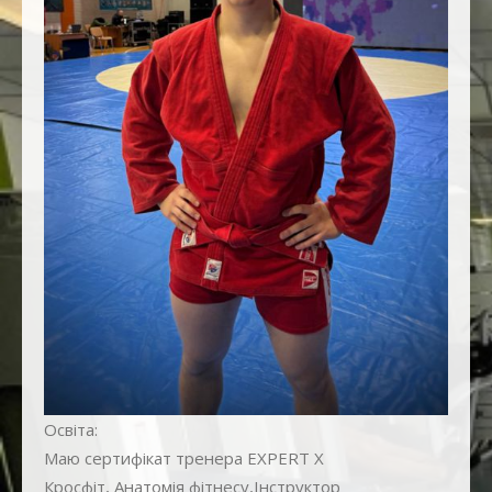
+38 (067) 103-32-55 вул. Поповича 8а
+38 (067) 103-32-18 пр. Корольова 10
Освіта:
Маю сертифікат тренера EXPERT X
Кросфіт, Анатомія фітнесу,Інструктор