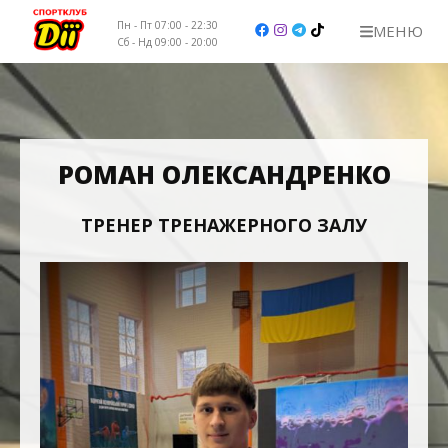
Пн - Пт 07:00 - 22:30
МЕНЮ
Сб - Нд 09:00 - 20:00
НАШІ КЛУБИ
ЦІНИ
РОМАН ОЛЕКСАНДРЕНКО
ТРЕНЕРИ
ТРЕНЕР ТРЕНАЖЕРНОГО ЗАЛУ
РОЗКЛАД
КОНТАКТИ
ВАКАНСІЇ
+38 (067) 103-32-01 вул. Ірпінська, 76
+38 (067) 103-32-23 бул. Руденка 14
+38 (067) 103-32-32 вул. Поповича 13